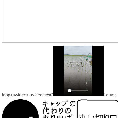
loop></video> <video src=”
″ autop